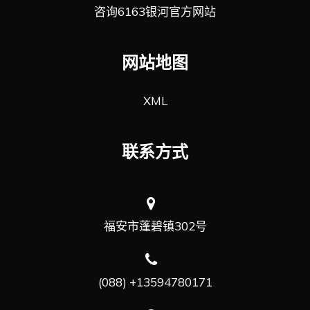
咨询6163银河官方网站
网站地图
XML
联系方式
福安市蓬碧镇302号
(088) +13594780171