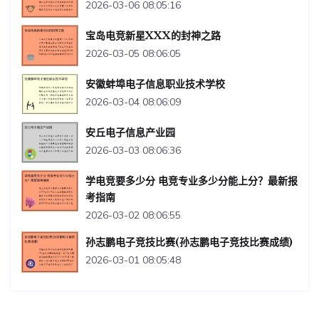
2026-03-06 08:05:16
宝岛电竞新星XXX的封神之路
2026-03-05 08:06:05
安徽蚌埠电子信息职业技术学校
2026-03-04 08:06:09
安丘电子信息产业园
2026-03-03 08:06:36
学电竞要多少分 电竞专业多少分能上分？最新报
考指南
2026-03-02 08:06:55
孙志鹏电子竞技比赛(孙志鹏电子竞技比赛成绩)
2026-03-01 08:05:48