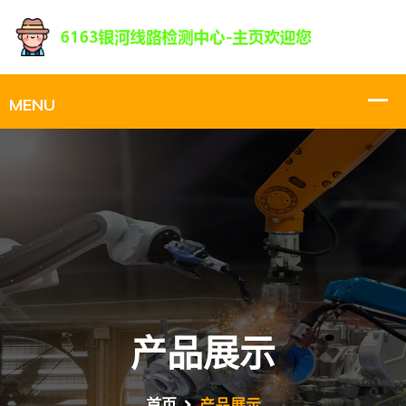
产品展示
首页
产品展示