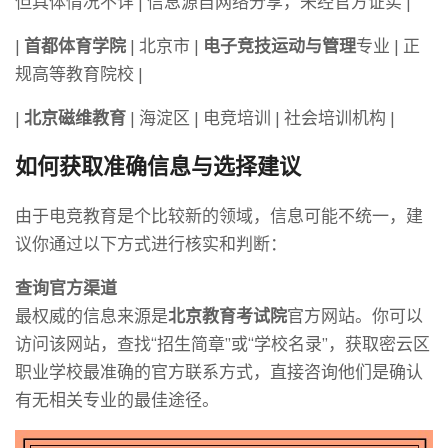
但具体情况不详 | 信息源自网络分享，未经官方证实 |
|
首都体育学院
| 北京市 |
电子竞技运动与管理
专业 | 正
规高等教育院校 |
|
北京磁维教育
| 海淀区 | 电竞培训 | 社会培训机构 |
如何获取准确信息与选择建议
由于电竞教育是个比较新的领域，信息可能不统一，建
议你通过以下方式进行核实和判断：
查询官方渠道
最权威的信息来源是
北京教育考试院
官方网站。你可以
访问该网站，查找“招生简章”或“学校名录”，获取密云区
职业学校最准确的官方联系方式，直接咨询他们是确认
有无相关专业的最佳途径。