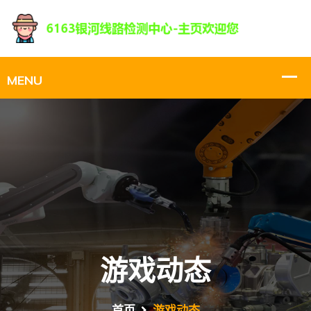
游戏动态
首页
游戏动态