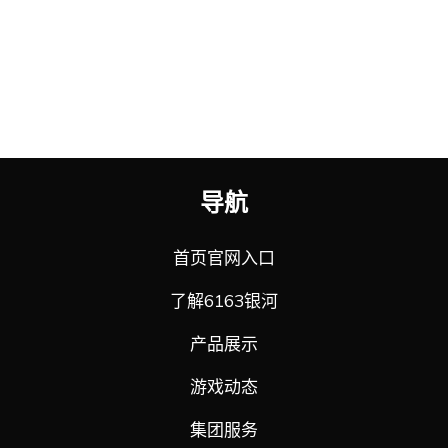
导航
首页官网入口
了解6163银河
产品展示
游戏动态
集团服务