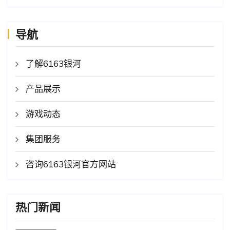
导航
了解6163银河
产品展示
游戏动态
集团服务
咨询6163银河官方网站
热门新闻