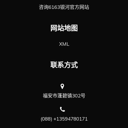
咨询6163银河官方网站
网站地图
XML
联系方式
福安市蓬碧镇302号
(088) +13594780171