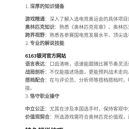
1.
深厚的知识储备
游戏精通
：深入了解入选电竞奥运会的具体项目
奥林匹克知识
：熟悉《奥林匹克宪章》、奥林匹
跨界视野
：熟悉各参赛国电竞发展水平、顶尖选
2.
专业的解说技能
6163银河官方网站
语言表达
：口齿清晰，语速能跟随比赛节奏灵活
战局剖析
：不仅能描述场面，更能预判战术走向
搭档配合
：在与评论员、分析师等搭档搭档时，
接。
3.
恪守职业操守
中立公正
：尤其在涉及本国选手时，保持客观中
价值观契合
：所选游戏需符合奥林匹克价值观，