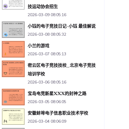
技运动协会招生
2026-03-09 08:05:16
小钰的电子竞技日记-小钰 最佳解说
2026-03-08 08:05:32
小兰的游戏
2026-03-07 08:05:13
密云区电子竞技技校_北京电子竞技
培训学校
2026-03-06 08:05:16
宝岛电竞新星XXX的封神之路
2026-03-05 08:06:05
安徽蚌埠电子信息职业技术学校
2026-03-04 08:06:09