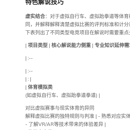
特色解说技巧
虚实结合
：对于虚拟自行车、虚拟跆拳道等体育
同，并解释解释清楚虚拟比赛的评判标准和计分
下表列出了不同类型电竞项目在解说时需要重点
|
项目类型
|
核心解说能力侧重
|
专业知识延伸需
| :--
| :--
| : |
|
体育模拟类
(如虚拟自行车、虚拟跆拳道拳道) |
对比虚拟赛事与现实体育的异同
解释虚拟比赛的独特规则与判准 | - 熟悉对应
- 了解VR/AR等技术带来的体验差异 |