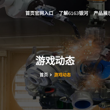
首页官网入口
了解6163银河
产品展
游戏动态
首页
游戏动态