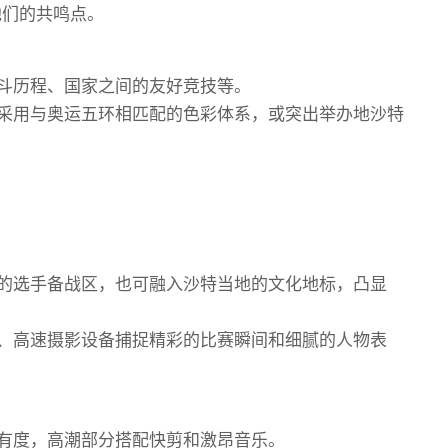
他们的共鸣点。
斗历程、国家之间的友好竞技等。
采用与奥运五环相匹配的色彩体系，或突出举办地沙特
的选手备战区，也可融入沙特当地的文化地标，凸显
、高速摄影设备捕捉精彩的比赛瞬间和细腻的人物表
有度，高潮部分搭配快剪和激昂音乐。