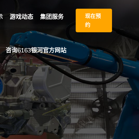
现在预
示
游戏动态
集团服务
约
咨询6163银河官方网站