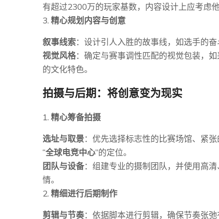
有超过2300万的玩家基数，内容设计上应考虑
3.
精心规划内容与创意
叙事线索
：设计引人入胜的故事线，如选手的奋
视觉风格
：确定与赛事调性匹配的视觉包装，如
的文化特色。
拍摄与后期：将创意变为现实
1.
精心筹备拍摄
选址与取景
：优先选择标志性的比赛场馆、紧张
“
全球电竞中心
”的定位。
团队与设备
：组建专业的摄制团队，并使用高清
情。
2.
精细进行后期制作
剪辑与节奏
：依据脚本进行剪辑，确保节奏张弛