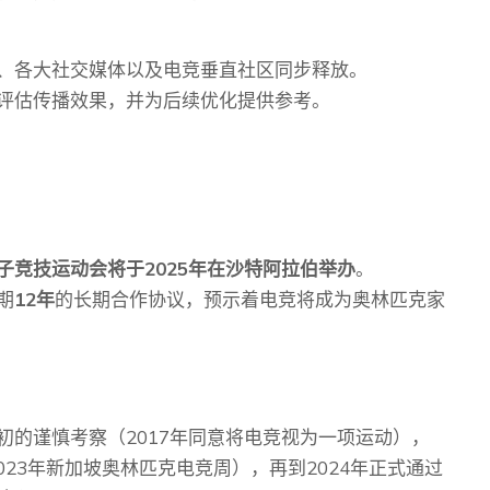
、各大社交媒体以及电竞垂直社区同步释放。
评估传播效果，并为后续优化提供参考。
子竞技运动会将于2025年在沙特阿拉伯举办
。
期
12年
的长期合作协议，预示着电竞将成为奥林匹克家
的谨慎考察（2017年同意将电竞视为一项运动），
023年新加坡奥林匹克电竞周），再到2024年正式通过