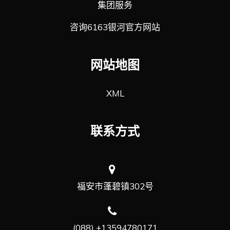
集团服务
咨询6163银河官方网站
网站地图
XML
联系方式
福安市蓬碧镇302号
(088) +13594780171