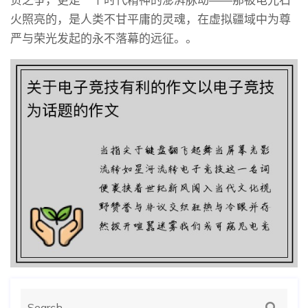
火照亮的，是人类不甘平庸的灵魂，在虚拟疆域中为尊
严与荣光发起的永不落幕的远征。。