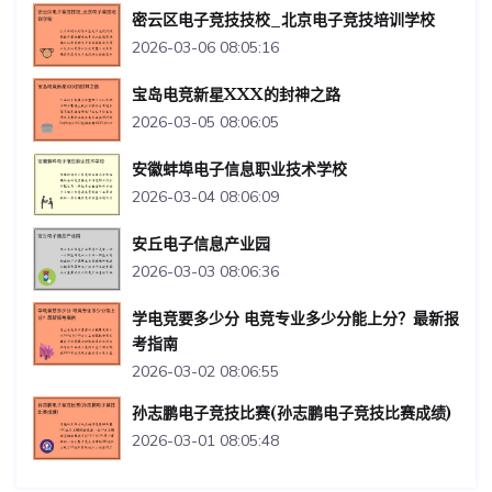
密云区电子竞技技校_北京电子竞技培训学校
2026-03-06 08:05:16
宝岛电竞新星XXX的封神之路
2026-03-05 08:06:05
安徽蚌埠电子信息职业技术学校
2026-03-04 08:06:09
安丘电子信息产业园
2026-03-03 08:06:36
学电竞要多少分 电竞专业多少分能上分？最新报
考指南
2026-03-02 08:06:55
孙志鹏电子竞技比赛(孙志鹏电子竞技比赛成绩)
2026-03-01 08:05:48