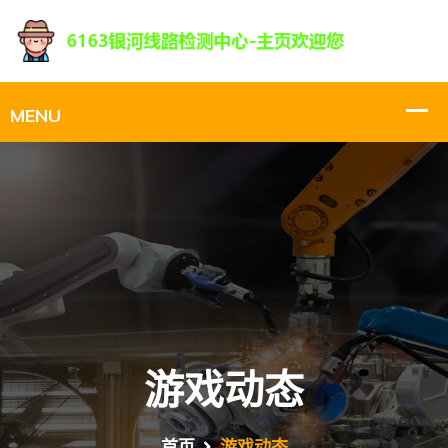
游戏动态
首页
游戏动态