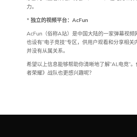
力。
*
独立的视频平台：AcFun
AcFun（俗称A站）是中国大陆的一家弹幕视频
也设有“电子竞技”专区，供用户观看和分享相关内
并没有从属关系。
希望以上信息能够帮助你清晰地了解“AL电竞”
者荣耀》战队也更感兴趣呢？