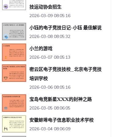
技运动协会招生
2026-03-09 08:05:16
小钰的电子竞技日记-小钰 最佳解说
2026-03-08 08:05:32
小兰的游戏
2026-03-07 08:05:13
密云区电子竞技技校_北京电子竞技
培训学校
2026-03-06 08:05:16
宝岛电竞新星XXX的封神之路
2026-03-05 08:06:05
安徽蚌埠电子信息职业技术学校
2026-03-04 08:06:09