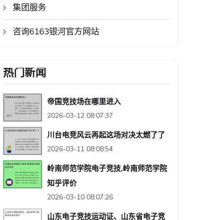
集团服务
咨询6163银河官方网站
热门新闻
帝国竞技场在哪里进入
2026-03-12 08:07:37
川台电竞风云再起这场对决太燃了了
2026-03-11 08:08:54
岭南师范学院电子竞技,岭南师范学院
知乎评价
2026-03-10 08:07:26
山东电子竞技运动证、山东省电子竞