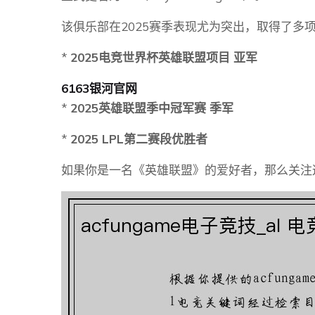
该俱乐部在2025赛季表现尤为突出，取得了多
*
2025电竞世界杯英雄联盟项目 亚军
6163银河官网
*
2025英雄联盟季中冠军赛 季军
*
2025 LPL第二赛段优胜者
如果你是一名《英雄联盟》的爱好者，那么关注