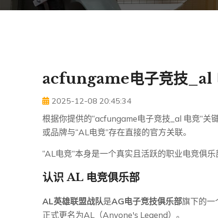
acfungame电子竞技_al
2025-12-08 20:45:34
根据你提供的“acfungame电子竞技_al 电竞”
或品牌与“AL电竞”存在直接的官方关联。
“AL电竞”本身是一个真实且活跃的职业电竞俱
认识 AL 电竞俱乐部
AL英雄联盟战队
是
AG电子竞技俱乐部
旗下的一
正式更名为AL（Anyone's Legend）。