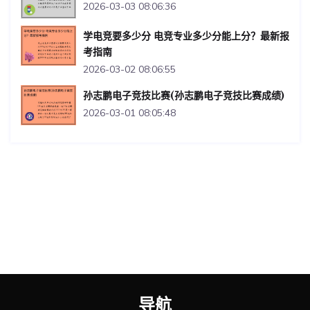
2026-03-03 08:06:36
学电竞要多少分 电竞专业多少分能上分？最新报
考指南
2026-03-02 08:06:55
孙志鹏电子竞技比赛(孙志鹏电子竞技比赛成绩)
2026-03-01 08:05:48
导航