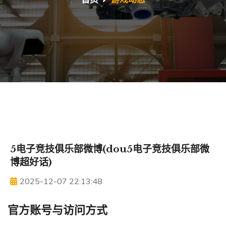
5电子竞技俱乐部微博(dou5电子竞技俱乐部微
博超好话)
2025-12-07 22:13:48
官方账号与访问方式