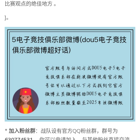
比赛观点的绝佳地方 。
]。
*
加入粉丝群
：战队设有官方QQ粉丝群，群号为
630774531
。你可以申请加入，与其他粉丝直接交流。